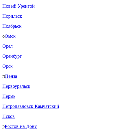
Новый Уренгой
Норильск
Ноябрьск
о
Омск
Орел
Оренбург
Орск
п
Пенза
Первоуральск
Пермь
Петропавловск-Камчатский
Псков
р
Ростов-на-Дону