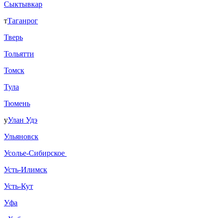
Сыктывкар
т
Таганрог
Тверь
Тольятти
Томск
Тула
Тюмень
у
Улан Удэ
Ульяновск
Усолье-Сибирское
Усть-Илимск
Усть-Кут
Уфа