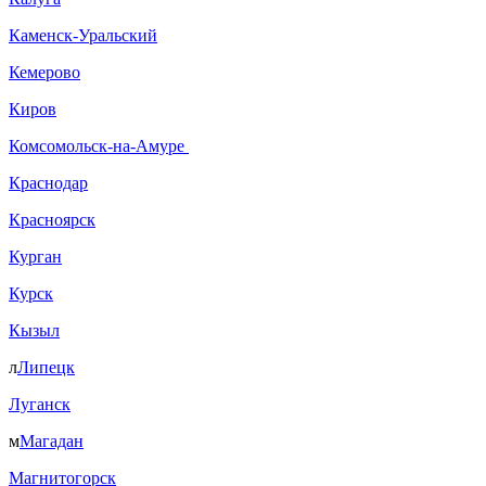
Каменск-Уральский
Кемерово
Киров
Комсомольск-на-Амуре
Краснодар
Красноярск
Курган
Курск
Кызыл
л
Липецк
Луганск
м
Магадан
Магнитогорск