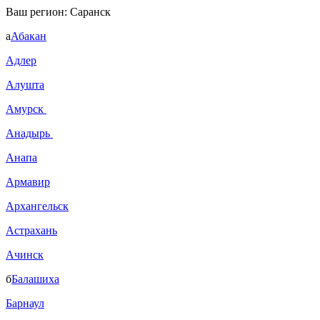
Ваш регион:
Саранск
а
Абакан
Адлер
Алушта
Амурск
Анадырь
Анапа
Армавир
Архангельск
Астрахань
Ачинск
б
Балашиха
Барнаул