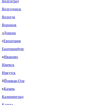
Волгоград
Волгодонск
Вологда
Воронеж
д
Донецк
е
Евпатория
Екатеринбург
и
Иваново
Ижевск
Иркутск
й
Йошкар-Ола
к
Казань
Калининград
Калуга