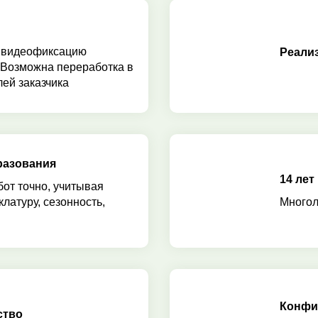
 видеофиксацию
Реали
 Возможна переработка в
ей заказчика
разования
14 лет
бот точно, учитывая
клатуру, сезонность,
Многол
Конфи
ство