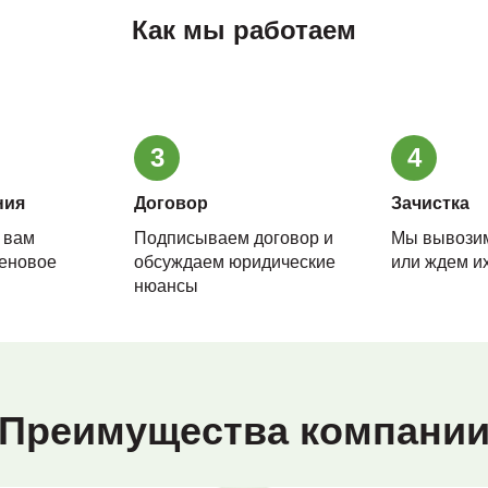
Как мы работаем
3
4
ния
Договор
Зачистка
 вам
Подписываем договор и
Мы вывози
еновое
обсуждаем юридические
или ждем их
нюансы
Преимущества компани