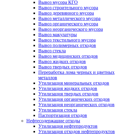
Вывоз мусора КГО
Вывоз строительного мусора
Вывоз деревянного мусора
Вывоз металлического мусора
Вывоз органического мусора
Вывоз неорганического мусора
Вывоз макулатуры
Вывоз текстильного мусора
Вывоз полимерных отходов
Вывоз стекла
Вывоз медицинских отходов
Вывоз жидких отходов
Вывоз твердых отходов
Переработка лома черных и цветных
металлов
Утилизация минеральных отходов
Утилизация жидких отходов
Утилизация твердых отходов
Утилизация органических отходов
Утилизация неорганических отходов
Утилизация стекла
Паспортизация отходов
Нефтесодержащие отходы
Утилизация нефтепродуктов
Утилизация отходов нефтепродуктов