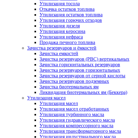
Утилизация тосола
Откачка остатков топлива
Утилизация остатков топлива
Утилизация горючих отходов
Утилизация дизеля
Утилизация керосина
Утилизация нефраса
Продажа печного топлива
Зачистка резервуаров и ёмкостей
Зачистка емкостей
Зачистка резервуаров (РВС) вертикальных
Зачистка горизонтальных резервуаров
Зачистка резервуаров горизонтальных
Зачистка резервуаров от серной кислоты
Зачистка резервуаров подземных
Зачистка биотермальных ям
Ликвидация биотермальных ям (Беккера)
Утилизация масел
Утилизация масел
Утилизация масел отработанных
Утилизация турбинного масла
Утилизация гидравлического масла
Утилизация компрессорного масла
Утилизация трансформаторного масла
Утилизация индустриального масла