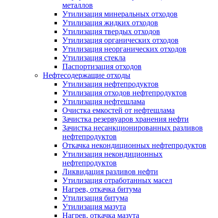
металлов
Утилизация минеральных отходов
Утилизация жидких отходов
Утилизация твердых отходов
Утилизация органических отходов
Утилизация неорганических отходов
Утилизация стекла
Паспортизация отходов
Нефтесодержащие отходы
Утилизация нефтепродуктов
Утилизация отходов нефтепродуктов
Утилизация нефтешлама
Очистка емкостей от нефтешлама
Зачистка резервуаров хранения нефти
Зачистка несанкционированных разливов
нефтепродуктов
Откачка некондиционных нефтепродуктов
Утилизация некондиционных
нефтепродуктов
Ликвидация разливов нефти
Утилизация отработанных масел
Нагрев, откачка битума
Утилизация битума
Утилизация мазута
Нагрев, откачка мазута