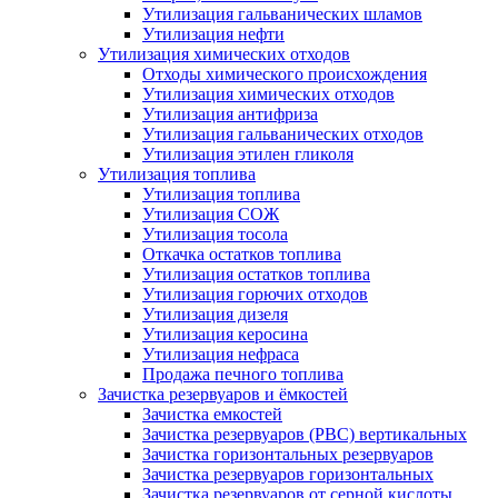
Утилизация гальванических шламов
Утилизация нефти
Утилизация химических отходов
Отходы химического происхождения
Утилизация химических отходов
Утилизация антифриза
Утилизация гальванических отходов
Утилизация этилен гликоля
Утилизация топлива
Утилизация топлива
Утилизация СОЖ
Утилизация тосола
Откачка остатков топлива
Утилизация остатков топлива
Утилизация горючих отходов
Утилизация дизеля
Утилизация керосина
Утилизация нефраса
Продажа печного топлива
Зачистка резервуаров и ёмкостей
Зачистка емкостей
Зачистка резервуаров (РВС) вертикальных
Зачистка горизонтальных резервуаров
Зачистка резервуаров горизонтальных
Зачистка резервуаров от серной кислоты