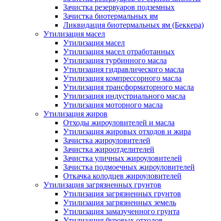
Зачистка резервуаров подземных
Зачистка биотермальных ям
Ликвидация биотермальных ям (Беккера)
Утилизация масел
Утилизация масел
Утилизация масел отработанных
Утилизация турбинного масла
Утилизация гидравлического масла
Утилизация компрессорного масла
Утилизация трансформаторного масла
Утилизация индустриального масла
Утилизация моторного масла
Утилизация жиров
Отходы жироуловителей и масла
Утилизация жировых отходов и жира
Зачистка жироуловителей
Зачистка жироотделителей
Зачистка уличных жироуловителей
Зачистка подмоечных жироуловителей
Откачка колодцев жироуловителей
Утилизация загрязненных грунтов
Утилизация загрязненных грунтов
Утилизация загрязненных земель
Утилизация замазученного грунта
Утилизация буровых отходов