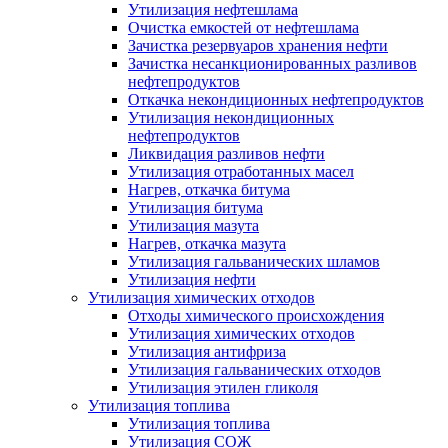
Утилизация нефтешлама
Очистка емкостей от нефтешлама
Зачистка резервуаров хранения нефти
Зачистка несанкционированных разливов
нефтепродуктов
Откачка некондиционных нефтепродуктов
Утилизация некондиционных
нефтепродуктов
Ликвидация разливов нефти
Утилизация отработанных масел
Нагрев, откачка битума
Утилизация битума
Утилизация мазута
Нагрев, откачка мазута
Утилизация гальванических шламов
Утилизация нефти
Утилизация химических отходов
Отходы химического происхождения
Утилизация химических отходов
Утилизация антифриза
Утилизация гальванических отходов
Утилизация этилен гликоля
Утилизация топлива
Утилизация топлива
Утилизация СОЖ