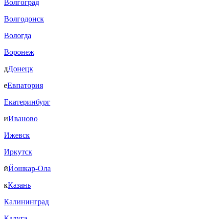
Волгоград
Волгодонск
Вологда
Воронеж
д
Донецк
е
Евпатория
Екатеринбург
и
Иваново
Ижевск
Иркутск
й
Йошкар-Ола
к
Казань
Калининград
Калуга