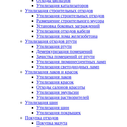
Отходы фильтров
Утилизация катализаторов
Утилизация строительных отходов
Утилизация строительных отходов
Размещение строительного мусора
Установка боковых заграждений
Утилизация отходов кабеля
Утилизация лома железобетона
Утилизация отходов ртути
Утилизация ртути
Демеркуризация помещений
Зачистка помещений от ртути
Утилизация люминесцентных ламп
Утилизация светодиодных ламп
Утилизация лаков и красок
Утилизация лаков
Утилизация красок
Отходы салонов красоты
Утилизация эмульсии
Утилизация растворителей
Утилизация шин
Утилизация шин
Утилизация покрышек
Покупка отходов
Покупка мазута