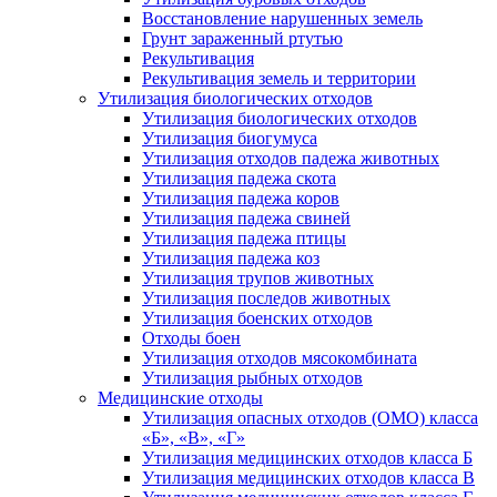
Восстановление нарушенных земель
Грунт зараженный ртутью
Рекультивация
Рекультивация земель и территории
Утилизация биологических отходов
Утилизация биологических отходов
Утилизация биогумуса
Утилизация отходов падежа животных
Утилизация падежа скота
Утилизация падежа коров
Утилизация падежа свиней
Утилизация падежа птицы
Утилизация падежа коз
Утилизация трупов животных
Утилизация последов животных
Утилизация боенских отходов
Отходы боен
Утилизация отходов мясокомбината
Утилизация рыбных отходов
Медицинские отходы
Утилизация опасных отходов (ОМО) класса
«Б», «В», «Г»
Утилизация медицинских отходов класса Б
Утилизация медицинских отходов класса В