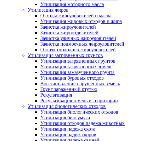
Утилизация моторного масла
Утилизация жиров
Отходы жироуловителей и масла
Утилизация жировых отходов и жира
Зачистка жироуловителей
Зачистка жироотделителей
Зачистка уличных жироуловителей
Зачистка подмоечных жироуловителей
Откачка колодцев жироуловителей
Утилизация загрязненных грунтов
Утилизация загрязненных грунтов
Утилизация загрязненных земель
Утилизация замазученного грунта
Утилизация буровых отходов
Восстановление нарушенных земель
Грунт зараженный ртутью
Рекультивация
Рекультивация земель и территории
Утилизация биологических отходов
Утилизация биологических отходов
Утилизация биогумуса
Утилизация отходов падежа животных
Утилизация падежа скота
Утилизация падежа коров
Утилизация падежа свиней