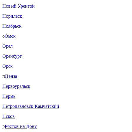
Новый Уренгой
Норильск
Ноябрьск
о
Омск
Орел
Оренбург
Орск
п
Пенза
Первоуральск
Пермь
Петропавловск-Камчатский
Псков
р
Ростов-на-Дону