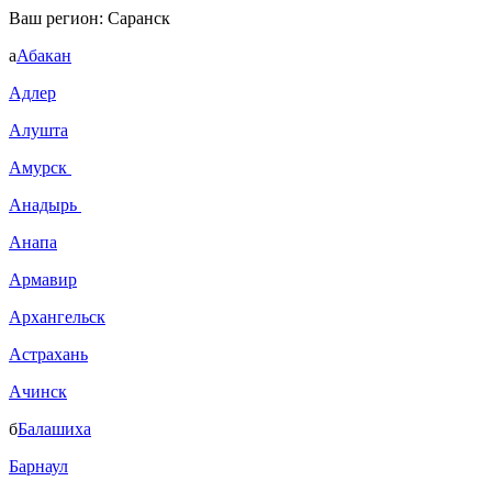
Ваш регион:
Саранск
а
Абакан
Адлер
Алушта
Амурск
Анадырь
Анапа
Армавир
Архангельск
Астрахань
Ачинск
б
Балашиха
Барнаул