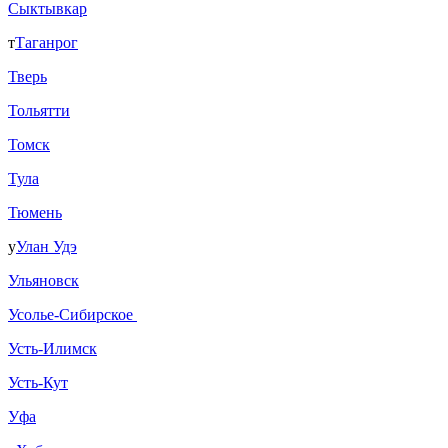
Сыктывкар
т
Таганрог
Тверь
Тольятти
Томск
Тула
Тюмень
у
Улан Удэ
Ульяновск
Усолье-Сибирское
Усть-Илимск
Усть-Кут
Уфа