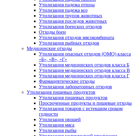
Утилизация падежа птицы
Утилизация падежа коз
Утилизация трупов животных
Утилизация последов животных
Утилизация боенских отходов
Отходы боен
Утилизация отходов мясокомбината
Утилизация рыбных отходов
Медицинские отходы
Утилизация опасных отходов (ОМО) класса
«Б», «В», «Г»
Утилизация медицинских отходов класса Б
Утилизация медицинских отходов класса В
Утилизация медицинских отходов класса Г
Фармацевтические отходы
Утилизация лабораторных отходов
Утилизация пищевых продуктов
Утилизация пищевых продуктов
Просроченные продукты и пищевые отходы
Утилизация товаров с истекшим сроком
годности
Утилизация овощей
Утилизация мяса
Утилизация рыбы
Утилизация неликвидной продукции