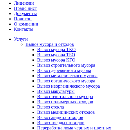
Лицензии
Прайс-лист
Документы
Полигон
О компании
Контакты
Услуги
Вывоз мусора и отходов
Вывоз мусора ТКО
Вывоз мусора ТБО
Вывоз мусора КГО
Вывоз строительного мусора
Вывоз деревянного мусора
Вывоз металлического мусора
Вывоз органического мусора
Вывоз неорганического мусора
Вывоз макулатуры
Вывоз текстильного мусора
Вывоз полимерных отходов
Вывоз стекла
Вывоз медицинских отходов
Вывоз жидких отходов
Вывоз твердых отходов
Переработка лома черных и цветных