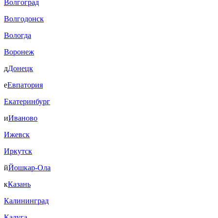
Волгоград
Волгодонск
Вологда
Воронеж
д
Донецк
е
Евпатория
Екатеринбург
и
Иваново
Ижевск
Иркутск
й
Йошкар-Ола
к
Казань
Калининград
Калуга