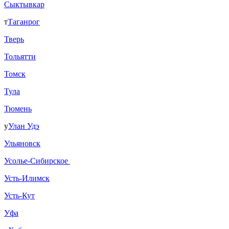
Сыктывкар
т
Таганрог
Тверь
Тольятти
Томск
Тула
Тюмень
у
Улан Удэ
Ульяновск
Усолье-Сибирское
Усть-Илимск
Усть-Кут
Уфа