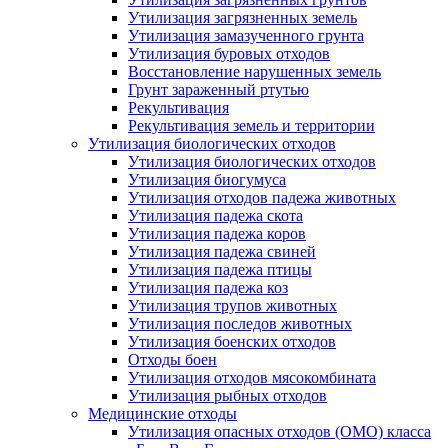
Утилизация загрязненных земель
Утилизация замазученного грунта
Утилизация буровых отходов
Восстановление нарушенных земель
Грунт зараженный ртутью
Рекультивация
Рекультивация земель и территории
Утилизация биологических отходов
Утилизация биологических отходов
Утилизация биогумуса
Утилизация отходов падежа животных
Утилизация падежа скота
Утилизация падежа коров
Утилизация падежа свиней
Утилизация падежа птицы
Утилизация падежа коз
Утилизация трупов животных
Утилизация последов животных
Утилизация боенских отходов
Отходы боен
Утилизация отходов мясокомбината
Утилизация рыбных отходов
Медицинские отходы
Утилизация опасных отходов (ОМО) класса