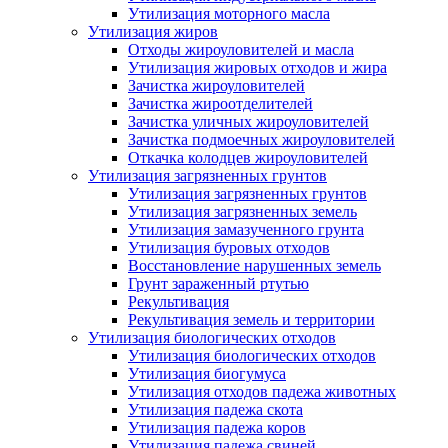
Утилизация моторного масла
Утилизация жиров
Отходы жироуловителей и масла
Утилизация жировых отходов и жира
Зачистка жироуловителей
Зачистка жироотделителей
Зачистка уличных жироуловителей
Зачистка подмоечных жироуловителей
Откачка колодцев жироуловителей
Утилизация загрязненных грунтов
Утилизация загрязненных грунтов
Утилизация загрязненных земель
Утилизация замазученного грунта
Утилизация буровых отходов
Восстановление нарушенных земель
Грунт зараженный ртутью
Рекультивация
Рекультивация земель и территории
Утилизация биологических отходов
Утилизация биологических отходов
Утилизация биогумуса
Утилизация отходов падежа животных
Утилизация падежа скота
Утилизация падежа коров
Утилизация падежа свиней