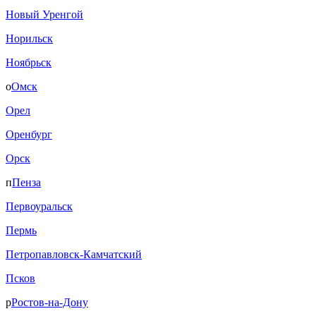
Новый Уренгой
Норильск
Ноябрьск
о
Омск
Орел
Оренбург
Орск
п
Пенза
Первоуральск
Пермь
Петропавловск-Камчатский
Псков
р
Ростов-на-Дону