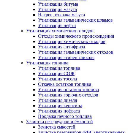
Утилизация битума
Утилизация мазута
Нагрев, откачка мазута
Утилизация гальванических шламов
Утилизация нефти
Утилизация химических отходов
Отходы химического происхождения
Утилизация химических отходов
Утилизация антифриза
Утилизация гальванических отходов
Утилизация этилен гликоля
Утилизация топлива
Утилизация топлива
Утилизация СОЖ
Утилизация тосола
Откачка остатков топлива
Утилизация остатков топлива
Утилизация горючих отходов
Утилизация дизеля
Утилизация керосина
Утилизация нефраса
Продажа печного топлива
Зачистка резервуаров и ёмкостей
Зачистка емкостей
Зачистка резервуаров (РВС) вертикальных