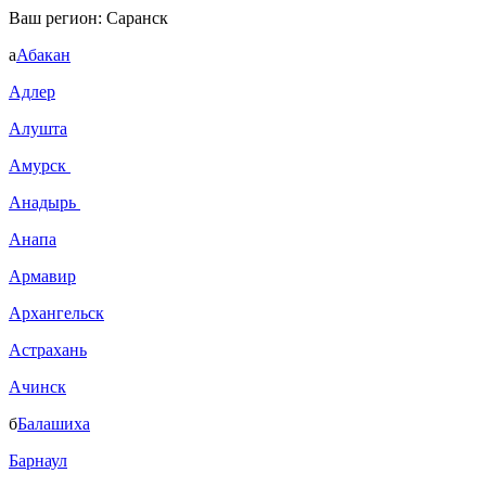
Ваш регион:
Саранск
а
Абакан
Адлер
Алушта
Амурск
Анадырь
Анапа
Армавир
Архангельск
Астрахань
Ачинск
б
Балашиха
Барнаул