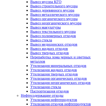
Вывоз мусора КГО
Вывоз строительного мусора
Вывоз деревянного мусора
Вывоз металлического мусора
Вывоз органического мусора
Вывоз неорганического мусора
Вывоз макулатуры
Вывоз текстильного мусора
Вывоз полимерных отходов
Вывоз стекла
Вывоз медицинских отходов
Вывоз жидких отходов
Вывоз твердых отходов
Переработка лома черных и цветных
металлов
Утилизация минеральных отходов
Утилизация жидких отходов
Утилизация твердых отходов
Утилизация органических отходов
Утилизация неорганических отходов
Утилизация стекла
Паспортизация отходов
Нефтесодержащие отходы
Утилизация нефтепродуктов
Утилизация отходов нефтепродуктов