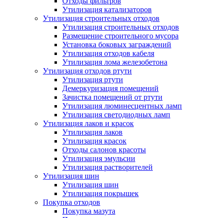
Отходы фильтров
Утилизация катализаторов
Утилизация строительных отходов
Утилизация строительных отходов
Размещение строительного мусора
Установка боковых заграждений
Утилизация отходов кабеля
Утилизация лома железобетона
Утилизация отходов ртути
Утилизация ртути
Демеркуризация помещений
Зачистка помещений от ртути
Утилизация люминесцентных ламп
Утилизация светодиодных ламп
Утилизация лаков и красок
Утилизация лаков
Утилизация красок
Отходы салонов красоты
Утилизация эмульсии
Утилизация растворителей
Утилизация шин
Утилизация шин
Утилизация покрышек
Покупка отходов
Покупка мазута