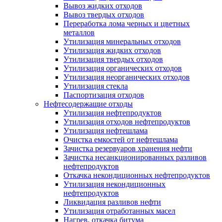
Вывоз жидких отходов
Вывоз твердых отходов
Переработка лома черных и цветных
металлов
Утилизация минеральных отходов
Утилизация жидких отходов
Утилизация твердых отходов
Утилизация органических отходов
Утилизация неорганических отходов
Утилизация стекла
Паспортизация отходов
Нефтесодержащие отходы
Утилизация нефтепродуктов
Утилизация отходов нефтепродуктов
Утилизация нефтешлама
Очистка емкостей от нефтешлама
Зачистка резервуаров хранения нефти
Зачистка несанкционированных разливов
нефтепродуктов
Откачка некондиционных нефтепродуктов
Утилизация некондиционных
нефтепродуктов
Ликвидация разливов нефти
Утилизация отработанных масел
Нагрев, откачка битума