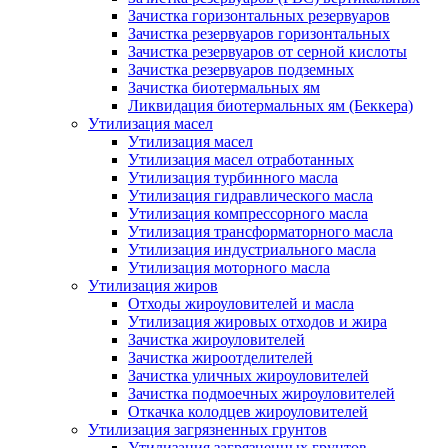
Зачистка горизонтальных резервуаров
Зачистка резервуаров горизонтальных
Зачистка резервуаров от серной кислоты
Зачистка резервуаров подземных
Зачистка биотермальных ям
Ликвидация биотермальных ям (Беккера)
Утилизация масел
Утилизация масел
Утилизация масел отработанных
Утилизация турбинного масла
Утилизация гидравлического масла
Утилизация компрессорного масла
Утилизация трансформаторного масла
Утилизация индустриального масла
Утилизация моторного масла
Утилизация жиров
Отходы жироуловителей и масла
Утилизация жировых отходов и жира
Зачистка жироуловителей
Зачистка жироотделителей
Зачистка уличных жироуловителей
Зачистка подмоечных жироуловителей
Откачка колодцев жироуловителей
Утилизация загрязненных грунтов
Утилизация загрязненных грунтов