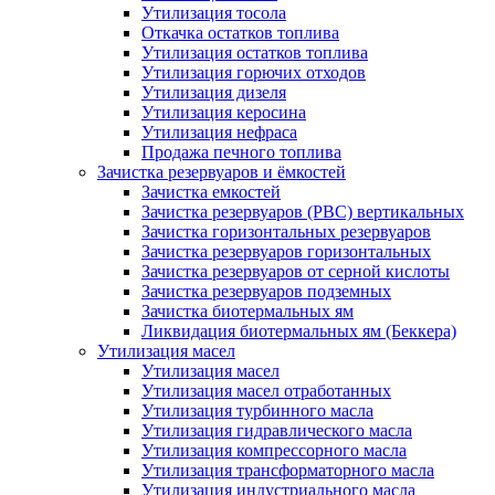
Утилизация тосола
Откачка остатков топлива
Утилизация остатков топлива
Утилизация горючих отходов
Утилизация дизеля
Утилизация керосина
Утилизация нефраса
Продажа печного топлива
Зачистка резервуаров и ёмкостей
Зачистка емкостей
Зачистка резервуаров (РВС) вертикальных
Зачистка горизонтальных резервуаров
Зачистка резервуаров горизонтальных
Зачистка резервуаров от серной кислоты
Зачистка резервуаров подземных
Зачистка биотермальных ям
Ликвидация биотермальных ям (Беккера)
Утилизация масел
Утилизация масел
Утилизация масел отработанных
Утилизация турбинного масла
Утилизация гидравлического масла
Утилизация компрессорного масла
Утилизация трансформаторного масла
Утилизация индустриального масла