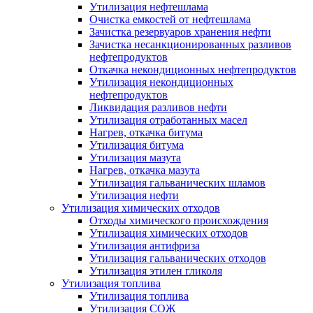
Утилизация нефтешлама
Очистка емкостей от нефтешлама
Зачистка резервуаров хранения нефти
Зачистка несанкционированных разливов
нефтепродуктов
Откачка некондиционных нефтепродуктов
Утилизация некондиционных
нефтепродуктов
Ликвидация разливов нефти
Утилизация отработанных масел
Нагрев, откачка битума
Утилизация битума
Утилизация мазута
Нагрев, откачка мазута
Утилизация гальванических шламов
Утилизация нефти
Утилизация химических отходов
Отходы химического происхождения
Утилизация химических отходов
Утилизация антифриза
Утилизация гальванических отходов
Утилизация этилен гликоля
Утилизация топлива
Утилизация топлива
Утилизация СОЖ