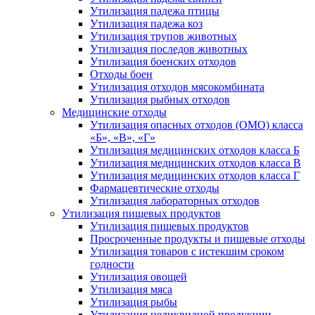
Утилизация падежа птицы
Утилизация падежа коз
Утилизация трупов животных
Утилизация последов животных
Утилизация боенских отходов
Отходы боен
Утилизация отходов мясокомбината
Утилизация рыбных отходов
Медицинские отходы
Утилизация опасных отходов (ОМО) класса
«Б», «В», «Г»
Утилизация медицинских отходов класса Б
Утилизация медицинских отходов класса В
Утилизация медицинских отходов класса Г
Фармацевтические отходы
Утилизация лабораторных отходов
Утилизация пищевых продуктов
Утилизация пищевых продуктов
Просроченные продукты и пищевые отходы
Утилизация товаров с истекшим сроком
годности
Утилизация овощей
Утилизация мяса
Утилизация рыбы
Утилизация неликвидной продукции